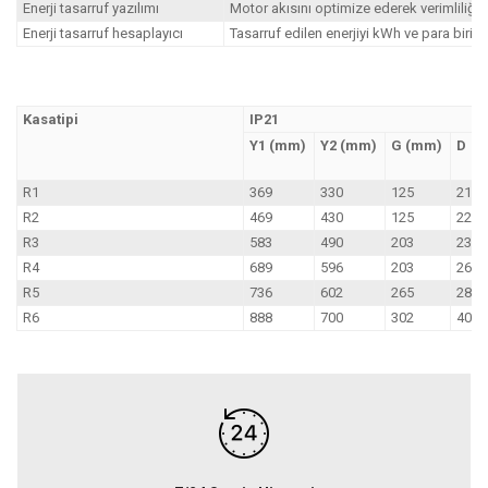
Enerji tasarruf yazılımı
Motor akısını optimize ederek verimliliği
Enerji tasarruf hesaplayıcı
Tasarruf edilen enerjiyi kWh ve para birimi
Kasatipi
IP21
Y1 (mm)
Y2 (mm)
G (mm)
D (
R1
369
330
125
212
R2
469
430
125
222
R3
583
490
203
231
R4
689
596
203
262
R5
736
602
265
286
R6
888
700
302
400